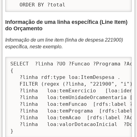
   ORDER BY ?total
Informação de uma linha específica (Line Item)
do Orçamento
Informação de um line item (linha de despesa 221900)
específica, neste exemplo.
SELECT  ?linha ?UO ?Funcao ?Programa ?Acao
{

   ?linha rdf:type loa:ItemDespesa .

   FILTER (regex (?linha, "221900", "i")) 
   ?linha   loa:temExercicio   [loa:identi
   ?linha   loa:temUnidadeOrcamentaria [rd
   ?linha   loa:temFuncao  [rdfs:label ?Fu
   ?linha   loa:temPrograma  [rdfs:label ?
   ?linha   loa:temAcao  [rdfs:label ?Acao
   ?linha   loa:valorDotacaoInicial  ?DotI
}