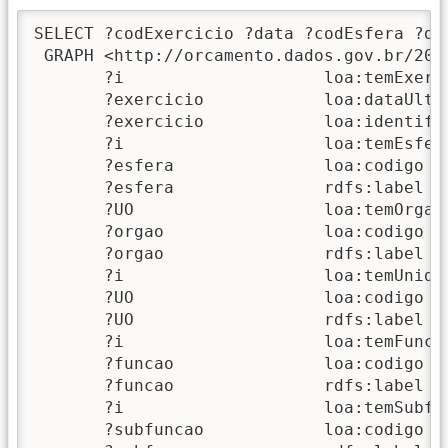
SELECT ?codExercicio ?data ?codEsfera ?de
 GRAPH <http://orcamento.dados.gov.br/2015
       ?i                    loa:temExerci
       ?exercicio            loa:dataUltim
       ?exercicio            loa:identifi
       ?i                    loa:temEsfera
       ?esfera               loa:codigo   
       ?esfera               rdfs:label  
       ?UO                   loa:temOrgao 
       ?orgao                loa:codigo   
       ?orgao                rdfs:label   
       ?i                    loa:temUnidad
       ?UO                   loa:codigo   
       ?UO                   rdfs:label   
       ?i                    loa:temFuncao
       ?funcao               loa:codigo   
       ?funcao               rdfs:label  
       ?i                    loa:temSubfun
       ?subfuncao            loa:codigo  