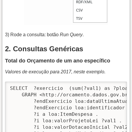
3) Rode a consulta: botão
Run Query
.
2. Consultas Genéricas
Total do Orçamento de um ano específico
Valores de execução para 2017, neste exemplo.
SELECT  ?exercicio  (sum(?val1) as ?ploa)
    GRAPH <http://orcamento.dados.gov.br/2
        ?endExercicio loa:dataUltimaAtuali
        ?endExercicio loa:identificador ?e
        ?i a loa:ItemDespesa .    

        ?i loa:valorProjetoLei ?val1 .

        ?i loa:valorDotacaoInicial ?val2 .