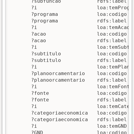
       ?subfuncao            rdfs:label  
       ?i                    loa:temProgra
       ?programa             loa:codigo  
       ?programa             rdfs:label  
       ?i                    loa:temAcao  
       ?acao                 loa:codigo   
       ?acao                 rdfs:label   
       ?i                    loa:temSubtit
       ?subtitulo            loa:codigo  
       ?subtitulo            rdfs:label  
       ?i                    loa:temPlano
       ?planoorcamentario    loa:codigo  
       ?planoorcamentario    rdfs:label  
       ?i                    loa:temFonteR
       ?fonte                loa:codigo   
       ?fonte                rdfs:label   
       ?i                    loa:temCateg
       ?categoriaeconomica   loa:codigo  
       ?categoriaeconomica   rdfs:label  
       ?i                    loa:temGND   
       ?GND                  loa:codigo   