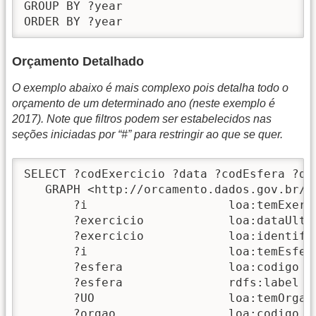
GROUP BY ?year 

ORDER BY ?year
Orçamento Detalhado
O exemplo abaixo é mais complexo pois detalha todo o
orçamento de um determinado ano (neste exemplo é
2017). Note que filtros podem ser estabelecidos nas
seções iniciadas por “#” para restringir ao que se quer.
SELECT ?codExercicio ?data ?codEsfera ?de
   GRAPH <http://orcamento.dados.gov.br/20
       ?i                    loa:temExerci
       ?exercicio            loa:dataUltim
       ?exercicio            loa:identifi
       ?i                    loa:temEsfera
       ?esfera               loa:codigo   
       ?esfera               rdfs:label  
       ?UO                   loa:temOrgao 
       ?orgao                loa:codigo   