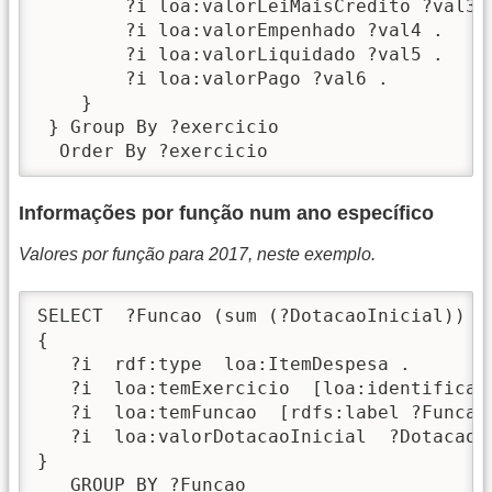
        ?i loa:valorLeiMaisCredito ?val3 .
        ?i loa:valorEmpenhado ?val4 .

        ?i loa:valorLiquidado ?val5 .

        ?i loa:valorPago ?val6 .

    }

 } Group By ?exercicio 

  Order By ?exercicio
Informações por função num ano específico
Valores por função para 2017, neste exemplo.
SELECT  ?Funcao (sum (?DotacaoInicial)) as
{

   ?i  rdf:type  loa:ItemDespesa .

   ?i  loa:temExercicio  [loa:identificado
   ?i  loa:temFuncao  [rdfs:label ?Funcao]
   ?i  loa:valorDotacaoInicial  ?DotacaoIn
}

   GROUP BY ?Funcao
