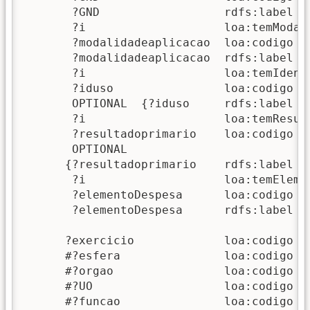
       ?GND                  rdfs:label   
       ?i                    loa:temModal
       ?modalidadeaplicacao  loa:codigo  
       ?modalidadeaplicacao  rdfs:label  
       ?i                    loa:temIdenti
       ?iduso                loa:codigo   
       OPTIONAL  {?iduso     rdfs:label  
       ?i                    loa:temResul
       ?resultadoprimario    loa:codigo  
       OPTIONAL  

      {?resultadoprimario    rdfs:label  
       ?i                    loa:temEleme
       ?elementoDespesa      loa:codigo  
       ?elementoDespesa      rdfs:label  
      ?exercicio             loa:codigo  "
      #?esfera               loa:codigo  "
      #?orgao                loa:codigo  "
      #?UO                   loa:codigo  "
      #?funcao               loa:codigo  "