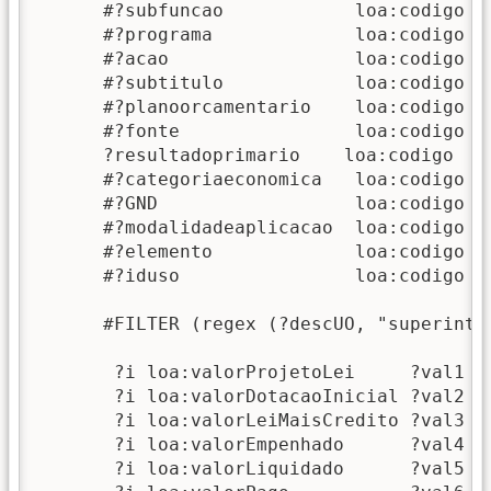
      #?subfuncao            loa:codigo  "
      #?programa             loa:codigo  "
      #?acao                 loa:codigo  "
      #?subtitulo            loa:codigo  "
      #?planoorcamentario    loa:codigo  "
      #?fonte                loa:codigo  "
      ?resultadoprimario    loa:codigo  "6
      #?categoriaeconomica   loa:codigo  "
      #?GND                  loa:codigo  "
      #?modalidadeaplicacao  loa:codigo  "
      #?elemento             loa:codigo  "
      #?iduso                loa:codigo  "
      #FILTER (regex (?descUO, "superinten
       ?i loa:valorProjetoLei     ?val1 .

       ?i loa:valorDotacaoInicial ?val2 .

       ?i loa:valorLeiMaisCredito ?val3 .

       ?i loa:valorEmpenhado      ?val4 .

       ?i loa:valorLiquidado      ?val5 .
