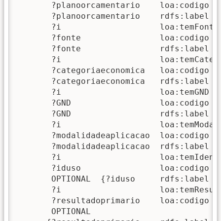
       ?planoorcamentario    loa:codigo  
       ?planoorcamentario    rdfs:label  
       ?i                    loa:temFonteR
       ?fonte                loa:codigo   
       ?fonte                rdfs:label   
       ?i                    loa:temCateg
       ?categoriaeconomica   loa:codigo  
       ?categoriaeconomica   rdfs:label  
       ?i                    loa:temGND   
       ?GND                  loa:codigo   
       ?GND                  rdfs:label   
       ?i                    loa:temModal
       ?modalidadeaplicacao  loa:codigo  
       ?modalidadeaplicacao  rdfs:label  
       ?i                    loa:temIdenti
       ?iduso                loa:codigo   
       OPTIONAL  {?iduso     rdfs:label  
       ?i                    loa:temResul
       ?resultadoprimario    loa:codigo  
       OPTIONAL  
