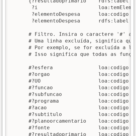
      {?resultadoprimario    rdfs:label  
       ?i                    loa:temEleme
       ?elementoDespesa      loa:codigo  
       ?elementoDespesa      rdfs:label  
      # Filtro. Insira o caractere '#' an
      # Uma linha excluída, significa que
      # Por exemplo, se for excluída a li
      # Isso significa que todas as funçõ
      #?esfera               loa:codigo  "
      #?orgao                loa:codigo  "
      #?UO                   loa:codigo  "
      #?funcao               loa:codigo  "
      #?subfuncao            loa:codigo  "
      #?programa             loa:codigo  "
      #?acao                 loa:codigo  "
      #?subtitulo            loa:codigo  "
      #?planoorcamentario    loa:codigo  "
      #?fonte                loa:codigo  "
      #?resultadoprimario    loa:codigo  "