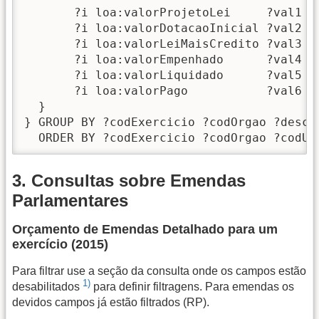
       ?i loa:valorProjetoLei     ?val1 .

       ?i loa:valorDotacaoInicial ?val2 .

       ?i loa:valorLeiMaisCredito ?val3 .

       ?i loa:valorEmpenhado      ?val4 .

       ?i loa:valorLiquidado      ?val5 .

       ?i loa:valorPago           ?val6 .

  }

} GROUP BY ?codExercicio ?codOrgao ?descO
3. Consultas sobre Emendas
Parlamentares
Orçamento de Emendas Detalhado para um
exercício (2015)
Para filtrar use a seção da consulta onde os campos estão
1)
desabilitados
para definir filtragens. Para emendas os
devidos campos já estão filtrados (RP).