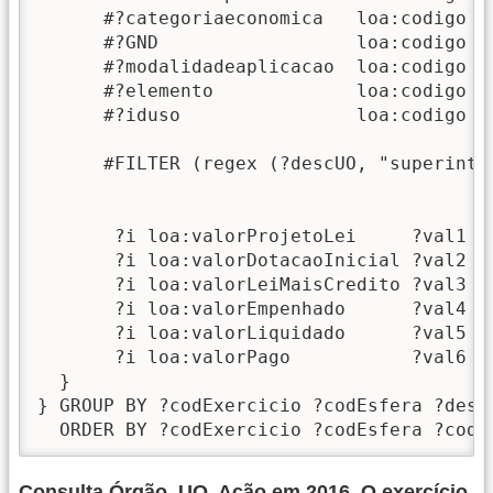
      #?categoriaeconomica   loa:codigo  "
      #?GND                  loa:codigo  "
      #?modalidadeaplicacao  loa:codigo  "
      #?elemento             loa:codigo  "
      #?iduso                loa:codigo  "
      #FILTER (regex (?descUO, "superinten
       ?i loa:valorProjetoLei     ?val1 .

       ?i loa:valorDotacaoInicial ?val2 .

       ?i loa:valorLeiMaisCredito ?val3 .

       ?i loa:valorEmpenhado      ?val4 .

       ?i loa:valorLiquidado      ?val5 .

       ?i loa:valorPago           ?val6 .

  }

} GROUP BY ?codExercicio ?codEsfera ?desc
  ORDER BY ?codExercicio ?codEsfera ?codO
Consulta Órgão, UO, Ação em 2016. O exercício