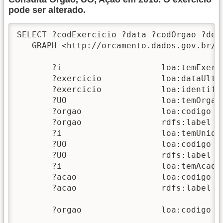
pode ser alterado.
SELECT ?codExercicio ?data ?codOrgao ?des
   GRAPH <http://orcamento.dados.gov.br/20
       ?i                    loa:temExerci
       ?exercicio            loa:dataUltim
       ?exercicio            loa:identifi
       ?UO                   loa:temOrgao 
       ?orgao                loa:codigo   
       ?orgao                rdfs:label   
       ?i                    loa:temUnidad
       ?UO                   loa:codigo   
       ?UO                   rdfs:label   
       ?i                    loa:temAcao  
       ?acao                 loa:codigo   
       ?acao                 rdfs:label   
       ?orgao                loa:codigo  "