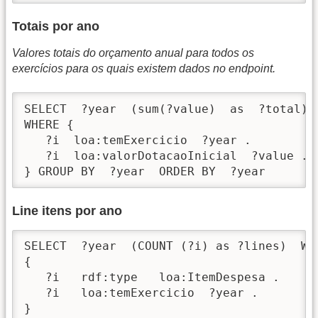
Totais por ano
Valores totais do orçamento anual para todos os
exercícios para os quais existem dados no endpoint.
SELECT  ?year  (sum(?value)  as  ?total)

WHERE {

   ?i  loa:temExercicio  ?year .

   ?i  loa:valorDotacaoInicial  ?value . 

} GROUP BY  ?year  ORDER BY  ?year
Line itens por ano
SELECT  ?year  (COUNT (?i) as ?lines)  WHE
{

   ?i   rdf:type   loa:ItemDespesa .

   ?i   loa:temExercicio  ?year .

}  
